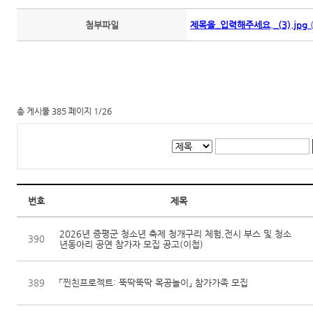
첨부파일
제목을_입력해주세요._(3).jpg
(
총 게시물 385 페이지 1/26
번호
제목
2026년 증평군 청소년 축제 청개구리 체험,전시 부스 및 청소
390
년동아리 공연 참가자 모집 공고(이첩)
389
「찐친프로젝트: 뚝딱뚝딱 목공놀이」 참가가족 모집