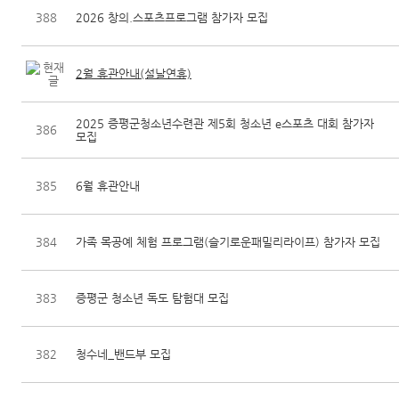
388
2026 창의.스포츠프로그램 참가자 모집
2월 휴관안내(설날연휴)
2025 증평군청소년수련관 제5회 청소년 e스포츠 대회 참가자
386
모집
385
6월 휴관안내
384
가족 목공예 체험 프로그램(슬기로운패밀리라이프) 참가자 모집
383
증평군 청소년 독도 탐험대 모집
382
청수네_밴드부 모집