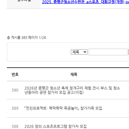
2025_증평군청소년수련관_e스포츠_대회규정(개정).pd
총 게시물 385 페이지 1/26
번호
제목
2026년 증평군 청소년 축제 청개구리 체험,전시 부스 및 청소
390
년동아리 공연 참가자 모집 공고(이첩)
389
「찐친프로젝트: 뚝딱뚝딱 목공놀이」 참가가족 모집
388
2026 창의.스포츠프로그램 참가자 모집