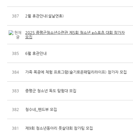
387
2월 휴관안내(설날연휴)
2025 증평군청소년수련관 제5회 청소년 e스포츠 대회 참가자
모집
385
6월 휴관안내
384
가족 목공예 체험 프로그램(슬기로운패밀리라이프) 참가자 모집
383
증평군 청소년 독도 탐험대 모집
382
청수네_밴드부 모집
381
제9회 청소년동아리 풋살대회 참가팀 모집