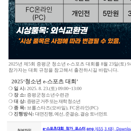
2025년 제5회 증평군 청소년 e-스포츠 대회를 8월 23일(토)
참가자는 대회 규정을 참고해서 출전하시길 바랍니다.
2025‘
청소년
e-
스포츠 대회
’
❍
일 시
:
2025. 8. 23.(
토
) 09:00~13:00
❍
장 소
:
증평군청소년수련관
❍
대 상
:
증평군 거주 또는 재학
청소년
❍
종 목:
브롤스타즈(모바일), FC온라인(PC)
❍
진행방식
:
대면진행
,
예선
,
준결승
,
결승 토너먼트
e-스포츠대회_참가_포스터.png
(655.3 KB), Downlo
첨부파일