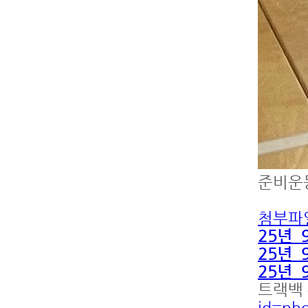
준비운동
첨부파일
25년_9
25년_9
25년_9
트랙백 
id=ph