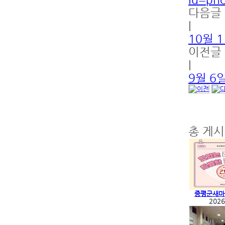
다음글
|
10월 
이전글
|
9월 6
총 게시
증평군새마을
2026