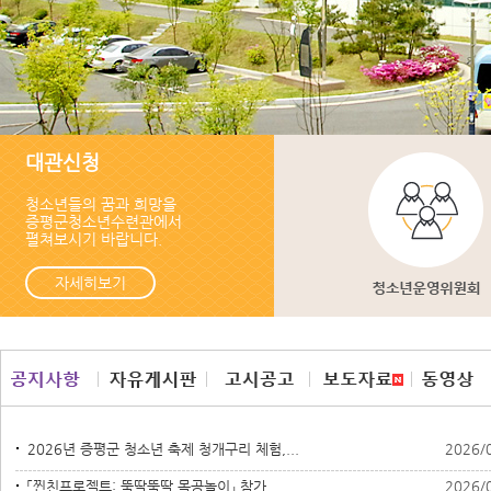
대관신청
청소년들의 꿈과 희망을
증평군청소년수련관에서
펼쳐보시기 바랍니다.
자세히보기
2026년 증평군 청소년 축제 청개구리 체험,...
2026/
「찐친프로젝트: 뚝딱뚝딱 목공놀이」 참가...
2026/