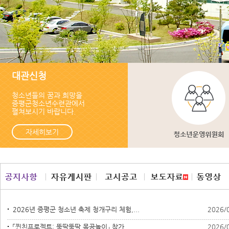
대관신청
청소년들의 꿈과 희망을
증평군청소년수련관에서
펼쳐보시기 바랍니다.
자세히보기
2026년 증평군 청소년 축제 청개구리 체험,...
2026/
「찐친프로젝트: 뚝딱뚝딱 목공놀이」 참가...
2026/